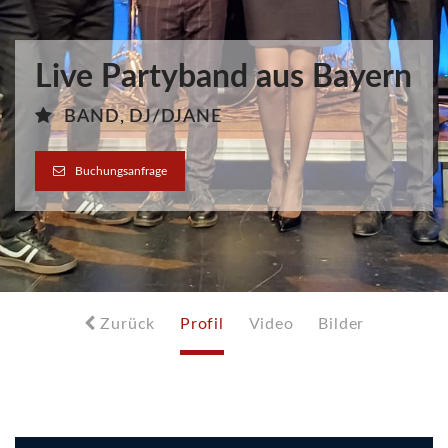
Live Partyband aus Bayern
BAND, DJ/DJANE
Buchungsanfrage
Zurück
Profil
Video
Bilder