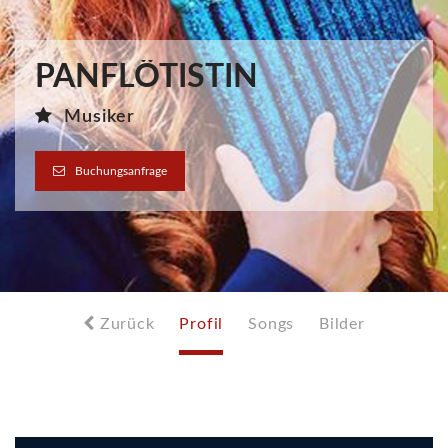
PANFLÖTISTIN
Musiker
Buchungsanfrage
Zurück
Profil
Songs
Bilder