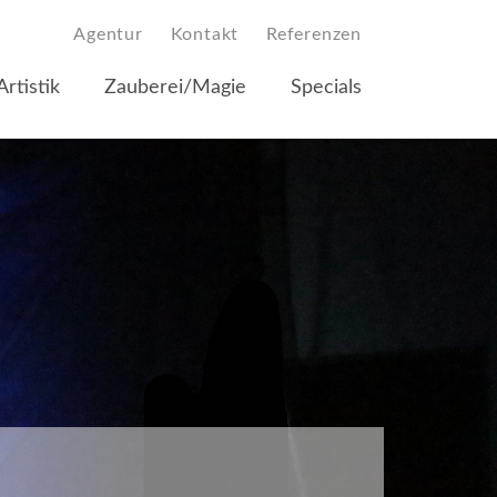
Agentur
Kontakt
Referenzen
Artistik
Zauberei/Magie
Specials