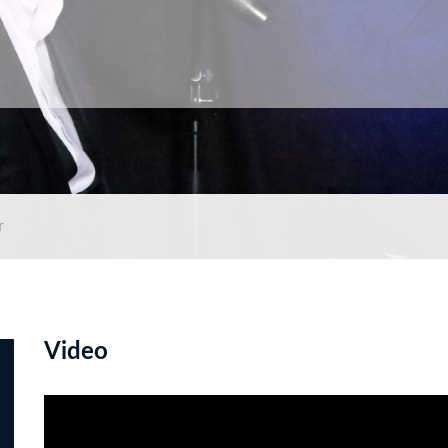
r
Video